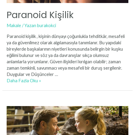
Paranoid Kişilik
Makale
/ Yazan
burakokci
Paranoid kişilik , kişinin dünyayı çoğunlukla tehditkâr, mesafeli
ya da güvenilmez olarak algılamasıyla tanımlanır. Bu yapıdaki
bireylerde başkalarının niyetleri konusunda belirgin bir kuşku
eğilimi bulunur ve söz ya da davranışlar sıkça olumsuz
anlamlarla yorumlanır. Güven ilişkileri kırılgan olabilir; zaman
zaman temkinli, savunmacı veya mesafeli bir duruş sergilenir.
Duygular ve Düşünceler …
Paranoid
Daha Fazla Oku »
Kişilik