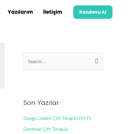
Yazılarım
İletişim
Randevu Al
S
e
a
r
c
Son Yazılar
h
f
Duygu Odaklı Çift Terapisi (EFT)
o
Gottman Çift Terapisi
r