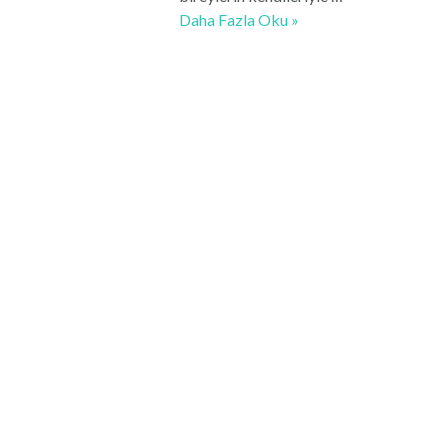
Yaşantısal
Daha Fazla Oku »
Aile
ve
Çift
Terapisi