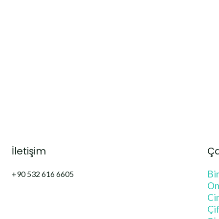
İletişim
Ça
Bi
+90 532 616 6605
On
Ci
Çi