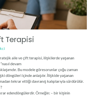
ft Terapisi
kci
atejik aile ve çift terapisi, ilişkilerde yaşanan
 “nasıl devam
 yaklaşımdır. Bu modele göresorunlar çoğu zaman
i döngüleri içinde anlaşılır. İlişkide yaşanan
olmadan tekrar ettiği davranış kalıplarıyla sürdürülür.
r?
krar edendöngülerdir. Örneğin: – bir kişinin