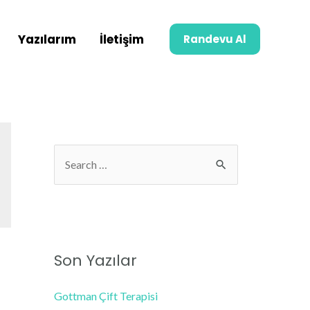
Yazılarım
İletişim
Randevu Al
S
e
a
r
c
Son Yazılar
h
f
Gottman Çift Terapisi
o