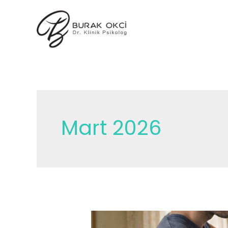
İçeriğe
atla
Mart 2026