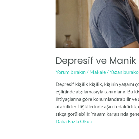
Depresif ve Manik K
Yorum bırakın
/
Makale
/ Yazan
burako
Depresif kişilik kişilik, kişinin yaşamı ç
eşliğinde algılamasıyla tanımlanır. Bu kiş
ihtiyaçlarına göre konumlandırabilir ve
atabilirler. İlişkilerinde aşırı fedakârl
sıkça görülebilir. Yaşam karşısında genel
Depresif
Daha Fazla Oku »
ve
Manik