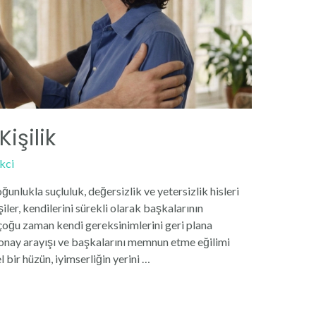
işilik
kci
oğunlukla suçluluk, değersizlik ve yetersizlik hisleri
iler, kendilerini sürekli olarak başkalarının
 çoğu zaman kendi gereksinimlerini geri plana
ık, onay arayışı ve başkalarını memnun etme eğilimi
 bir hüzün, iyimserliğin yerini …