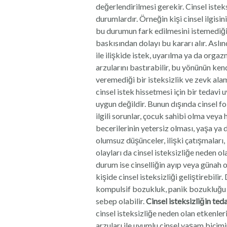
değerlendirilmesi gerekir. Cinsel istek
durumlardır. Örneğin kişi cinsel ilgis
bu durumun fark edilmesini istemediğind
baskısından dolayı bu kararı alır. Aslı
ile ilişkide istek, uyarılma ya da orga
arzularını bastırabilir, bu yönünün ken
veremediği bir isteksizlik ve zevk al
cinsel istek hissetmesi için bir tedav
uygun değildir. Bunun dışında cinsel f
ilgili sorunlar, çocuk sahibi olma veya 
becerilerinin yetersiz olması, yaşa ya 
olumsuz düşünceler, ilişki çatışmaları
olayları da cinsel isteksizliğe neden 
durum ise cinselliğin ayıp veya günah 
kişide cinsel isteksizliği geliştirebili
kompulsif bozukluk, panik bozukluğu v
sebep olabilir.
Cinsel isteksizliğin teda
cinsel isteksizliğe neden olan etkenler
arzuları ile uyumlu cinsel yaşam biçim