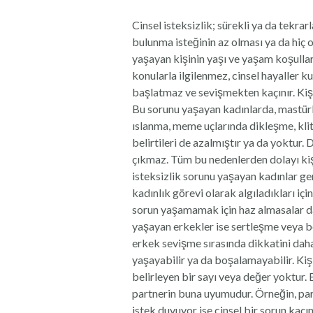
Cinsel isteksizlik; sürekli ya da tekrarl
bulunma isteğinin az olması ya da hiç
yaşayan kişinin yaşı ve yaşam koşulları 
konularla ilgilenmez, cinsel hayaller k
başlatmaz ve sevişmekten kaçınır. Kişi
Bu sorunu yaşayan kadınlarda, mastür
ıslanma, meme uçlarında dikleşme, klit
belirtileri de azalmıştır ya da yoktur. 
çıkmaz. Tüm bu nedenlerden dolayı ki
isteksizlik sorunu yaşayan kadınlar gen
kadınlık görevi olarak algıladıkları için
sorun yaşamamak için haz almasalar dah
yaşayan erkekler ise sertleşme veya bo
erkek sevişme sırasında dikkatini daha
yaşayabilir ya da boşalamayabilir. Kiş
belirleyen bir sayı veya değer yoktur. B
partnerin buna uyumudur. Örneğin, partn
istek duyuyor ise cinsel bir sorun kaçın