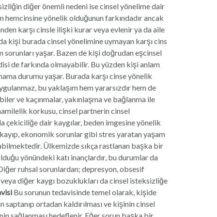
sizliğin diğer önemli nedeni ise cinsel yönelime dair
inin hemcinsine yönelik olduğunun farkındadır ancak
en karşı cinsle ilişki kurar veya evlenir ya da aile
nda kişi burada cinsel yönelimine uymayan karşı cins
zm sorunları yaşar. Bazen de kişi doğrudan eşcinsel
disi de farkında olmayabilir. Bu yüzden kişi anlam
amama durumu yaşar. Burada karşı cinse yönelik
i uygulanmaz, bu yaklaşım hem yararsızdır hem de
obiler ve kaçınmalar, yakınlaşma ve bağlanma ile
hamilelik korkusu, cinsel partnerin cinsel
da çekiciliğe dair kaygılar, beden imgesine yönelik
, kayıp, ekonomik sorunlar gibi stres yaratan yaşam
olabilmektedir. Ülkemizde sıkça rastlanan başka bir
olduğu yönündeki katı inançlardır, bu durumlar da
r. Diğer ruhsal sorunlardan; depresyon, obsesif
eya diğer kaygı bozuklukları da cinsel isteksizliğe
visi
Bu sorunun tedavisinde temel olarak, kişide
in saptanıp ortadan kaldırılması ve kişinin cinsel
inin sağlanması hedeflenir. Eğer sorun başka bir