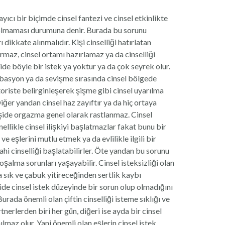
ayıcı bir biçimde cinsel fantezi ve cinsel etkinlikte
 olmaması durumuna denir. Burada bu sorunu
dikkate alınmalıdır. Kişi cinselliği hatırlatan
urmaz, cinsel ortamı hazırlamaz ya da cinselliği
de böyle bir istek ya yoktur ya da çok seyrek olur.
basyon ya da sevişme sırasında cinsel bölgede
oriste belirginleşerek şişme gibi cinsel uyarılma
Diğer yandan cinsel haz zayıftır ya da hiç ortaya
şide orgazma genel olarak rastlanmaz. Cinsel
ellikle cinsel ilişkiyi başlatmazlar fakat bunu bir
 ve eşlerini mutlu etmek ya da evlilikle ilgili bir
i cinselliği başlatabilirler. Öte yandan bu sorunu
şalma sorunları yaşayabilir. Cinsel isteksizliği olan
 sık ve çabuk yitireceğinden sertlik kaybı
ide cinsel istek düzeyinde bir sorun olup olmadığını
urada önemli olan çiftin cinselliği isteme sıklığı ve
erlerden biri her gün, diğeri ise ayda bir cinsel
ılmaz olur. Yani önemli olan eşlerin cinsel istek