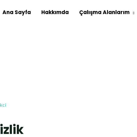
Ana Sayfa
Hakkımda
Çalışma Alanlarım
kci
izlik