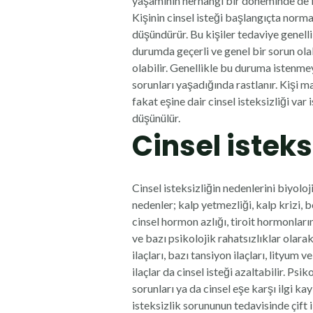
yaşamının herhangi bir döneminde de fa
Kişinin cinsel isteği başlangıçta normal
düşündürür. Bu kişiler tedaviye genelli
durumda geçerli ve genel bir sorun ola
olabilir. Genellikle bu duruma istenmeye
sorunları yaşadığında rastlanır. Kişi 
fakat eşine dair cinsel isteksizliği var
düşünülür.
Cinsel isteks
Cinsel isteksizliğin nedenlerini biyoloj
nedenler; kalp yetmezliği, kalp krizi, 
cinsel hormon azlığı, tiroit hormonları
ve bazı psikolojik rahatsızlıklar olar
ilaçları, bazı tansiyon ilaçları, lityum
ilaçlar da cinsel isteği azaltabilir. Psi
sorunları ya da cinsel eşe karşı ilgi k
isteksizlik sorununun tedavisinde çift i