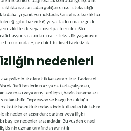
rklı nedenlere bağlı olarak sonradan gelişebilir.
 sıklıkta ise sonradan gelişen cinsel isteksizliği
kle daha iyi yanıt vermektedir. Cinsel isteksizlik her
bileceği gibi, bazen kişiye ya da duruma özgü de
n evliliklerde veya cinsel partneri ile ilişki
mastürbasyon sırasında cinsel isteksizlik yaşamıyor
 ise bu durumda eşine dair bir cinsel isteksizlik
izliğin nedenleri
ik ve psikolojik olarak ikiye ayırabiliriz. Bedensel
böbrek üstü bezlerinin az ya da fazla çalışması,
nın azalması veya artışı, epilepsi, beyin kanamaları
ak sıralanabilir. Depresyon ve kaygı bozukluğu
 ve psikotik bozukluk tedavisinde kullanılan bir takım
kolojik nedenler açısından; partner veya ilişki
aybı başlıca nedenler arasındadır. Bu yüzden cinsel
lişkisinin uzman tarafından ayrıntılı