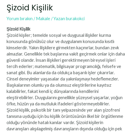
Şizoid Kişilik
Yorum bırakın
/
Makale
/ Yazan
burakokci
Şizoid Kişilik
Şizoid kişiler; temelde sosyal ve duygusal ilişkiler kurma
konusunda gönülsüz olur ve duygulanım konusunda kısıtlı
kimselerdir. Yakın ilişkilere girmekten kaçınırlar, bundan zevk
almazlar. Genellikle tek başlarına vakit geçirmek onlar için daha
güvenli olandır. İnsan ilişkileri gerektirmeyen bireysel işleri
tercih ederler; matematik, bilgisayar programcılığı, felsefe ve
sanat gibi. Bu alanlarda da oldukça başarılı işler çıkarırlar.
Cinsel deneyimler yaşasalar da yakınlaşmayı hedeflemezler.
Başkalarının olumlu ya da olumsuz eleştirilerine kayıtsız
kalabilirler, fakat kendi iç dünyalarında kendilerini
eleştirebilirler. Duygularını genellikle yüzeysel yaşarlar, yoğun
öfke, hüzün ya da mutluluk ifadeleri göstermeyebilirler.
Şizoid kişilik, psikotik bir tanı yelpazesinde yer alan şizofreni
tanısına uyduğu için bu kişilik örüntüsünün ilkel bir örgütlenme
olduğu yönünde hatalı kanılar vardır. Şizoid kişilerin
davranışları alışılagelmiş davranışların dışında olduğu için pek