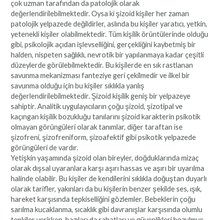
çok uzman tarafından da patolojik olarak
değerlendirilebilmektedir. Oysa ki şizoid kişiler her zaman
patolojik yelpazede değildirler, aslında bu kişiler yaratıcı, yetkin,
yetenekli kişiler olabilmektedir. Tüm kişilik örüntülerinde olduğu
gibi, psikolojik açıdan işlevselliğini, gerçekliğini kaybetmiş bir
halden, nispeten sağlıklı, nevrotik bir yapılanmaya kadar çeşitli
düzeylerde görülebilmektedir. Bu kişilerde en sık rastlanan
savunma mekanizması fanteziye geri çekilmedir ve ilkel bir
savunma olduğu için bu kişiler sıklıkla yanlış
değerlendirilebilmektedir. Şizoid kişilik geniş bir yelpazeye
sahiptir. Analitik uygulayıcıların çoğu şizoid, şizotipal ve
kaçıngan kişilik bozukluğu tanılarını şizoid karakterin psikotik
olmayan görüngüleri olarak tanımlar, diğer taraftan ise
şizofreni, şizofreniform, şizoafektif gibi psikotik yelpazede
görüngüleri de vardır.
Yetişkin yaşamında şizoid olan bireyler, doğduklarında mizaç
olarak dışsal uyaranlara karşı aşırı hassas ve aşırı bir uyarılma
halinde olabilir. Bu kişiler de kendilerini sıklıkla doğuştan duyarlı
olarak tarifler, yakınları da bu kişilerin benzer şekilde ses, ışık,
hareket karşısında tepkiselliğini gözlemler. Bebeklerin çoğu
sarılma kucaklanma, sıcaklık gibi davranışlar karşısında olumlu
tepkiler verirken, bazıları da rahatları ve güvenlikleri bozulmuş