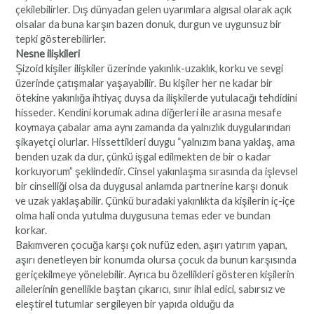
çekilebilirler. Dış dünyadan gelen uyarımlara algısal olarak açık
olsalar da buna karşın bazen donuk, durgun ve uygunsuz bir
tepki gösterebilirler.
Nesne ilişkileri
Şizoid kişiler ilişkiler üzerinde yakınlık-uzaklık, korku ve sevgi
üzerinde çatışmalar yaşayabilir. Bu kişiler her ne kadar bir
ötekine yakınlığa ihtiyaç duysa da ilişkilerde yutulacağı tehdidini
hisseder. Kendini korumak adına diğerleri ile arasına mesafe
koymaya çabalar ama aynı zamanda da yalnızlık duygularından
şikayetçi olurlar. Hissettikleri duygu “yalnızım bana yaklaş, ama
benden uzak da dur, çünkü işgal edilmekten de bir o kadar
korkuyorum” şeklindedir. Cinsel yakınlaşma sırasında da işlevsel
bir cinselliği olsa da duygusal anlamda partnerine karşı donuk
ve uzak yaklaşabilir. Çünkü buradaki yakınlıkta da kişilerin iç-içe
olma hali onda yutulma duygusuna temas eder ve bundan
korkar.
Bakımveren çocuğa karşı çok nufüz eden, aşırı yatırım yapan,
aşırı denetleyen bir konumda olursa çocuk da bunun karşısında
geriçekilmeye yönelebilir. Ayrıca bu özellikleri gösteren kişilerin
ailelerinin genellikle baştan çıkarıcı, sınır ihlal edici, sabırsız ve
eleştirel tutumlar sergileyen bir yapıda olduğu da