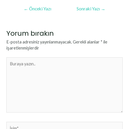
Yazı
←
Önceki Yazı
Sonraki Yazı
→
gezinmesi
Yorum bırakın
E-posta adresiniz yayınlanmayacak.
Gerekli alanlar
*
ile
işaretlenmişlerdir
Buraya
yazın..
İsim*