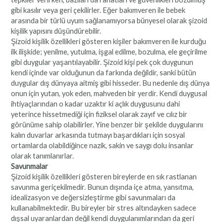
gibi kasılır veya geri çekilirler. Eğer bakımveren ile bebek
arasında bir türlü uyum sağlanamıyorsa bünyesel olarak şizoid
kişilik yapısını düşündürebilir.
Şizoid kişilik özellikleri gösteren kişiler bakımveren ile kurduğu
ilk ilişkide; yenilme, yutulma, işgal edilme, bozulma, ele geçirilme
gibi duygular yaşantılayabilir. Şizoid kişi pek çok duygunun
kendi içinde var olduğunun da farkında değildir, sanki bütün
duygular dış dünyaya aitmiş gibi hisseder. Bu nedenle dış dünya
onun için yutan, yok eden, mahveden bir yerdir. Kendi duygusal
ihtiyaçlarından o kadar uzaktır ki açlık duygusunu dahi
yeterince hissetmediği için fiziksel olarak zayıf ve cılız bir
görünüme sahip olabilirler. Yine benzer bir şekilde duygularını
kalın duvarlar arkasında tutmayı başardıkları için sosyal
ortamlarda olabildiğince nazik, sakin ve saygı dolu insanlar
olarak tanımlanırlar.
Savunmalar
Şizoid kişilik özellikleri gösteren bireylerde en sık rastlanan
savunma geriçekilmedir. Bunun dışında içe atma, yansıtma,
idealizasyon ve değersizleştirme gibi savunmaları da
kullanabilmektedir. Bu bireyler bir stres altındayken sadece
dışsal uyaranlardan değil kendi duygulanımlarından da geri